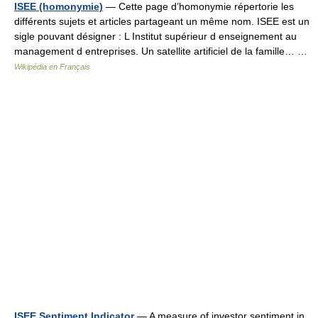
ISEE (homonymie)
— Cette page d’homonymie répertorie les
différents sujets et articles partageant un même nom. ISEE est un
sigle pouvant désigner : L Institut supérieur d enseignement au
management d entreprises. Un satellite artificiel de la famille… …
Wikipédia en Français
ISEE Sentiment Indicator
— A measure of investor sentiment in