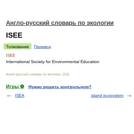
Англо-русский словарь по экологии
ISEE
Толкование
Перевод
ISEE
International Society for Environmental Education
Англо-русский словарь по экологии
.
2011
.
Игры ⚽
Нужно решить контрольную?
ISEA
island ecosystem