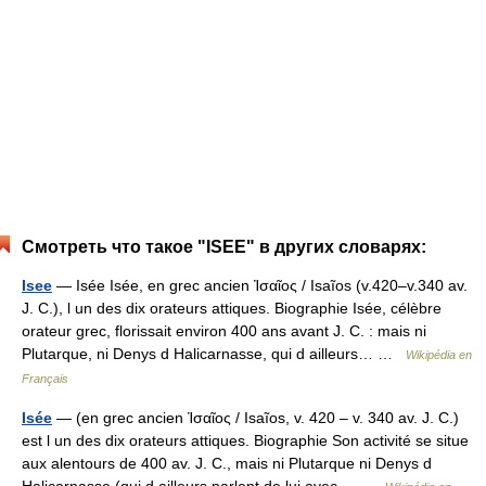
Смотреть что такое "ISEE" в других словарях:
Isee
— Isée Isée, en grec ancien Ἰσαῖος / Isaĩos (v.420–v.340 av.
J. C.), l un des dix orateurs attiques. Biographie Isée, célèbre
orateur grec, florissait environ 400 ans avant J. C. : mais ni
Plutarque, ni Denys d Halicarnasse, qui d ailleurs… …
Wikipédia en
Français
Isée
— (en grec ancien Ἰσαῖος / Isaĩos, v. 420 – v. 340 av. J. C.)
est l un des dix orateurs attiques. Biographie Son activité se situe
aux alentours de 400 av. J. C., mais ni Plutarque ni Denys d