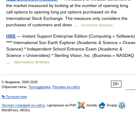
the market measured by looking at the number of opening long
call options to opening long put options purchased on the
International Stock Exchange. The measure only considers the
purchases of customers and does …
Investment dictionary
ISEE
— Instant Support Enterprise Edition (Computing » Software)
**** International Sun Earth Explorer (Academic & Science » Ocean
Science) * Independent School Entrance Exam (Academic &
Science » Universities) * Sterling Vision, Inc. (Business » NASDAQ
…
Abbreviations dictionary
© Академик, 2000-2026
18+
Обратная связь:
Техподдержка
,
Реклама на сайте
👣 Путешествия
Экспорт словарей на сайты
, сделанные на PHP,
Joomla,
Drupal,
WordPress, MODx.